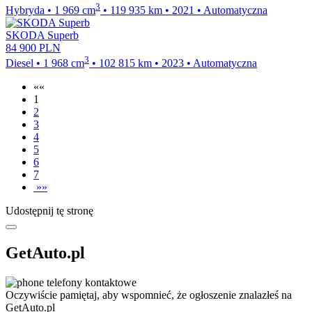
3
Hybryda
•
1 969
cm
•
119 935
km
•
2021
•
Automatyczna
SKODA Superb
84 900
PLN
3
Diesel
•
1 968
cm
•
102 815
km
•
2023
•
Automatyczna
««
1
2
3
4
5
6
7
»»
Udostępnij tę stronę
GetAuto.pl
telefony kontaktowe
Oczywiście pamiętaj, aby wspomnieć, że ogłoszenie znalazłeś na
GetAuto.pl