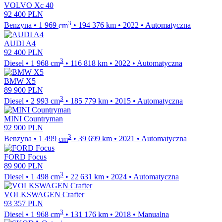
VOLVO Xc 40
92 400
PLN
3
Benzyna
•
1 969
cm
•
194 376
km
•
2022
•
Automatyczna
AUDI A4
92 400
PLN
3
Diesel
•
1 968
cm
•
116 818
km
•
2022
•
Automatyczna
BMW X5
89 900
PLN
3
Diesel
•
2 993
cm
•
185 779
km
•
2015
•
Automatyczna
MINI Countryman
92 900
PLN
3
Benzyna
•
1 499
cm
•
39 699
km
•
2021
•
Automatyczna
FORD Focus
89 900
PLN
3
Diesel
•
1 498
cm
•
22 631
km
•
2024
•
Automatyczna
VOLKSWAGEN Crafter
93 357
PLN
3
Diesel
•
1 968
cm
•
131 176
km
•
2018
•
Manualna