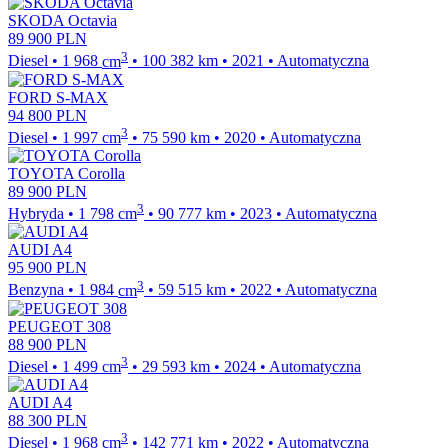
SKODA Octavia
89 900
PLN
3
Diesel
•
1 968
cm
•
100 382
km
•
2021
•
Automatyczna
FORD S-MAX
94 800
PLN
3
Diesel
•
1 997
cm
•
75 590
km
•
2020
•
Automatyczna
TOYOTA Corolla
89 900
PLN
3
Hybryda
•
1 798
cm
•
90 777
km
•
2023
•
Automatyczna
AUDI A4
95 900
PLN
3
Benzyna
•
1 984
cm
•
59 515
km
•
2022
•
Automatyczna
PEUGEOT 308
88 900
PLN
3
Diesel
•
1 499
cm
•
29 593
km
•
2024
•
Automatyczna
AUDI A4
88 300
PLN
3
Diesel
•
1 968
cm
•
142 771
km
•
2022
•
Automatyczna