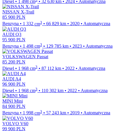
Diesel
•
1 498
cm
•
32 630
km
•
2024
•
Automatyczna
NISSAN X-Trail
85 900
PLN
3
Benzyna
•
1 332
cm
•
66 829
km
•
2020
•
Automatyczna
AUDI Q3
95 900
PLN
3
Benzyna
•
1 498
cm
•
129 785
km
•
2023
•
Automatyczna
VOLKSWAGEN Passat
85 200
PLN
3
Diesel
•
1 968
cm
•
87 112
km
•
2022
•
Automatyczna
AUDI A4
96 900
PLN
3
Diesel
•
1 968
cm
•
110 302
km
•
2022
•
Automatyczna
MINI Mini
84 900
PLN
3
Benzyna
•
1 998
cm
•
57 243
km
•
2019
•
Automatyczna
VOLVO V60
99 900
PLN