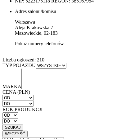
NIP: 5223175118
REGON: 385167954
Adres salonu/komisu
Warszawa
Aleja Krakowska 7
Mazowieckie, 02-183
Pokaż numery telefonów
Liczba ogłoszeń:
210
TYP POJAZDU
MARKA
CENA (PLN)
ROK PRODUKCJI
SZUKAJ
WYCZYŚĆ