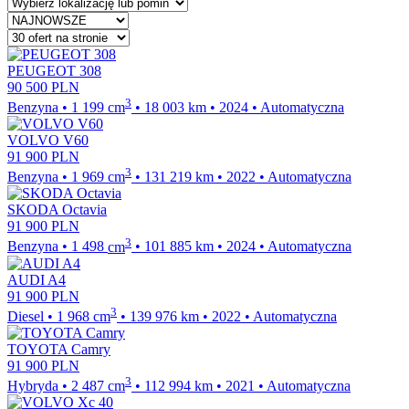
PEUGEOT 308
90 500
PLN
3
Benzyna
•
1 199
cm
•
18 003
km
•
2024
•
Automatyczna
VOLVO V60
91 900
PLN
3
Benzyna
•
1 969
cm
•
131 219
km
•
2022
•
Automatyczna
SKODA Octavia
91 900
PLN
3
Benzyna
•
1 498
cm
•
101 885
km
•
2024
•
Automatyczna
AUDI A4
91 900
PLN
3
Diesel
•
1 968
cm
•
139 976
km
•
2022
•
Automatyczna
TOYOTA Camry
91 900
PLN
3
Hybryda
•
2 487
cm
•
112 994
km
•
2021
•
Automatyczna