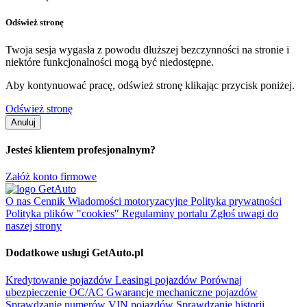
Odśwież stronę
Twoja sesja wygasła z powodu dłuższej bezczynności na stronie i
niektóre funkcjonalności mogą być niedostępne.
Aby kontynuować pracę, odśwież stronę klikając przycisk poniżej.
Odśwież stronę
Anuluj
Jesteś klientem profesjonalnym?
Załóż konto firmowe
O nas
Cennik
Wiadomości motoryzacyjne
Polityka prywatności
Polityka plików "cookies"
Regulaminy portalu
Zgłoś uwagi do
naszej strony
Dodatkowe usługi GetAuto.pl
Kredytowanie pojazdów
Leasingi pojazdów
Porównaj
ubezpieczenie OC/AC
Gwarancje mechaniczne pojazdów
Sprawdzanie numerów VIN pojazdów
Sprawdzanie historii